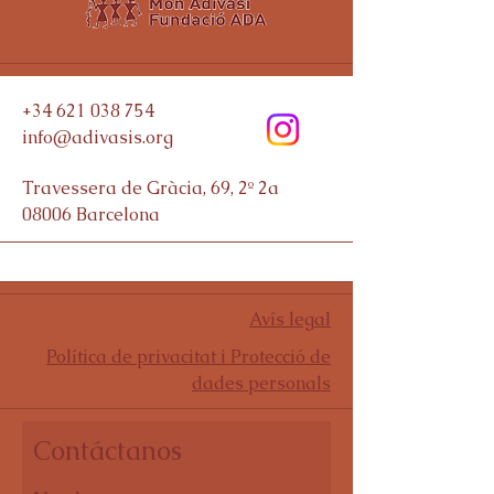
+34 621 038 754
info@adivasis.org
Travessera de Gràcia, 69, 2º 2a
08006
Barcelona
Avís legal
Política de privacitat i Protecció de
dades personals
Contáctanos