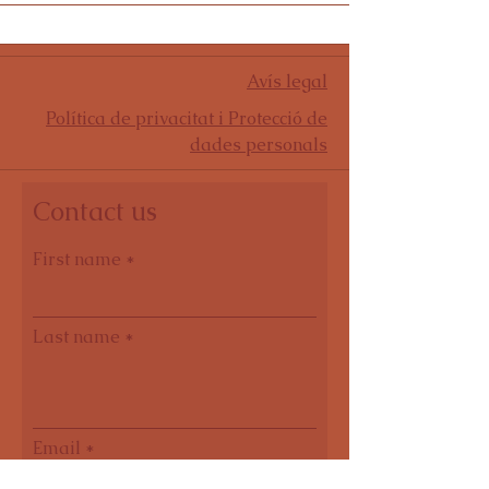
Avís legal
Política de privacitat i Protecció de
dades personals
Contact us
First name
Last name
Email